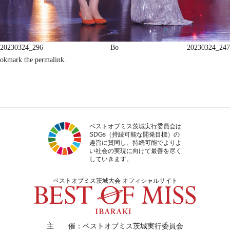
20230324_296
Bo
20230324_247
okmark the
permalink
.
ベストオブミス茨城実行委員会は
SDGs（持続可能な開発目標）の
趣旨に賛同し、持続可能でよりよ
い社会の実現に向けて最善を尽く
していきます。
ベストオブミス茨城大会 オフィシャルサイト
主 催：ベストオブミス茨城実行委員会