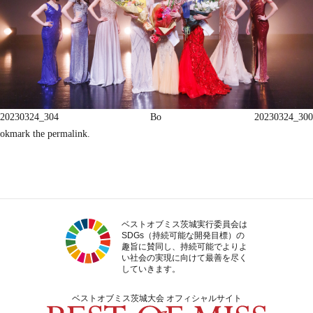
20230324_304
Bo
20230324_300
okmark the
permalink
.
ベストオブミス茨城実行委員会は
SDGs（持続可能な開発目標）の
趣旨に賛同し、持続可能でよりよ
い社会の実現に向けて最善を尽く
していきます。
ベストオブミス茨城大会 オフィシャルサイト